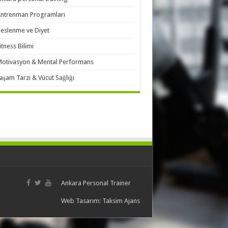
ntrenman Programları
eslenme ve Diyet
itness Bilimi
otivasyon & Mental Performans
aşam Tarzı & Vücut Sağlığı
Ankara Personal Trainer
Web Tasarım:
Taksim Ajans