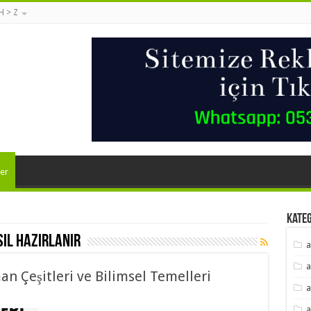
 H > Z
er
Kate
ıl hazırlanır
a
a
 Çeşitleri ve Bilimsel Temelleri
a
a