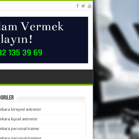
goriler
nkara bireysel antrenör
nkara kişisel antrenör
nkara personal trainer
nkara personal training