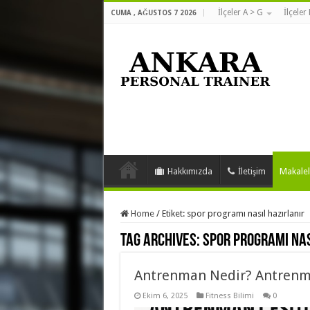
İlçeler A > G
İlçeler
CUMA , AĞUSTOS 7 2026
Hakkımızda
İletişim
Makalel
Home
/
Etiket:
spor programı nasıl hazırlanır
Tag Archives:
spor programı nas
Antrenman Nedir? Antrenman
Ekim 6, 2025
Fitness Bilimi
0