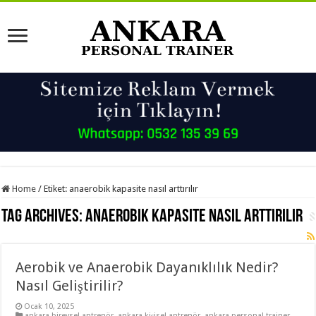
Home
/
Etiket:
anaerobik kapasite nasıl arttırılır
Tag Archives:
anaerobik kapasite nasıl arttırılır
Aerobik ve Anaerobik Dayanıklılık Nedir?
Nasıl Geliştirilir?
Ocak 10, 2025
ankara bireysel antrenör
,
ankara kişisel antrenör
,
ankara personal trainer
,