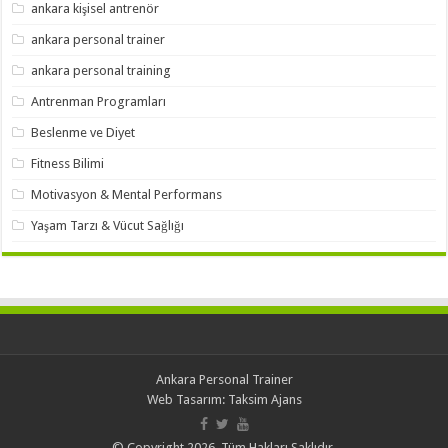
ankara kişisel antrenör
ankara personal trainer
ankara personal training
Antrenman Programları
Beslenme ve Diyet
Fitness Bilimi
Motivasyon & Mental Performans
Yaşam Tarzı & Vücut Sağlığı
Ankara Personal Trainer
Web Tasarım:
Taksim Ajans
© Copyright 2026, Tüm Hakları Saklıdır.