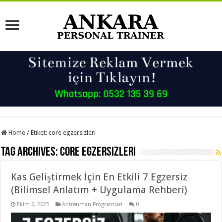
Home
/
Etiket:
core egzersizleri
Tag Archives:
core egzersizleri
Kas Geliştirmek İçin En Etkili 7 Egzersiz
(Bilimsel Anlatım + Uygulama Rehberi)
Ekim 6, 2025
Antrenman Programları
0