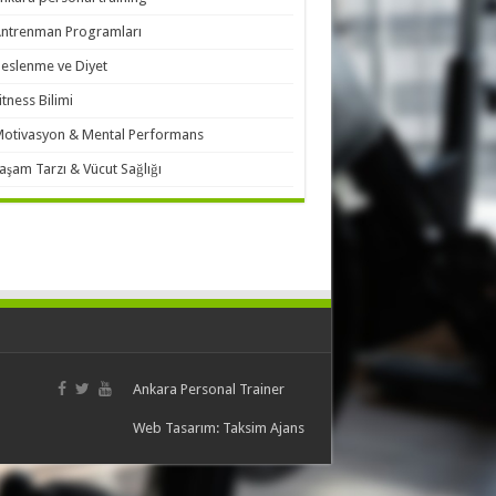
ntrenman Programları
eslenme ve Diyet
itness Bilimi
otivasyon & Mental Performans
aşam Tarzı & Vücut Sağlığı
Ankara Personal Trainer
Web Tasarım:
Taksim Ajans