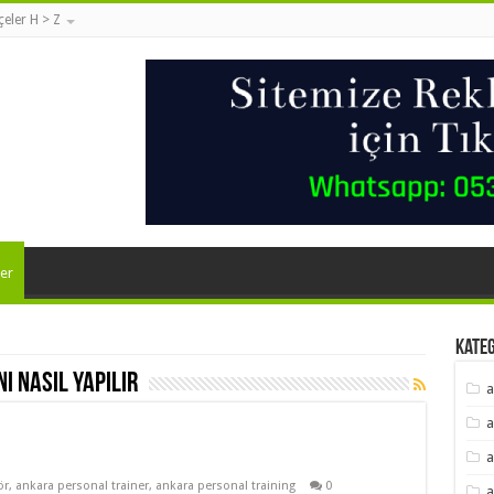
lçeler H > Z
er
Kate
 nasıl yapılır
a
a
a
ör
,
ankara personal trainer
,
ankara personal training
0
a