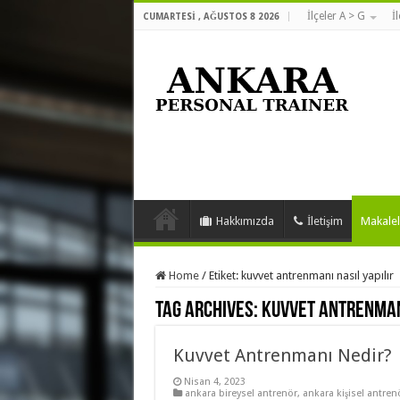
İlçeler A > G
İ
CUMARTESI , AĞUSTOS 8 2026
Hakkımızda
İletişim
Makalel
Home
/
Etiket:
kuvvet antrenmanı nasıl yapılır
Tag Archives:
kuvvet antrenmanı
Kuvvet Antrenmanı Nedir?
Nisan 4, 2023
ankara bireysel antrenör
,
ankara kişisel antren