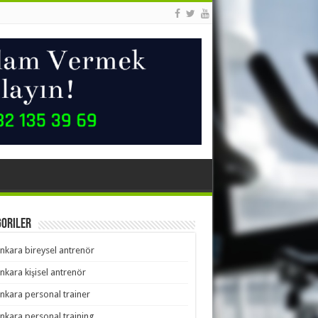
goriler
nkara bireysel antrenör
nkara kişisel antrenör
nkara personal trainer
nkara personal training