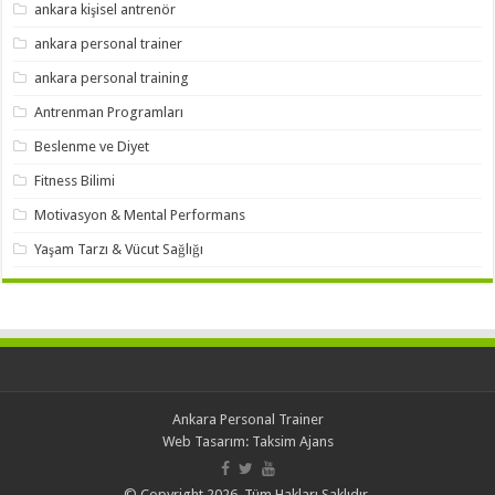
ankara kişisel antrenör
ankara personal trainer
ankara personal training
Antrenman Programları
Beslenme ve Diyet
Fitness Bilimi
Motivasyon & Mental Performans
Yaşam Tarzı & Vücut Sağlığı
Ankara Personal Trainer
Web Tasarım:
Taksim Ajans
© Copyright 2026, Tüm Hakları Saklıdır.