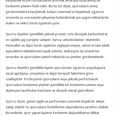
karşılamak ve performanslarını artırmak amacıyla tasarlanmış bir
beslenme planını ifade eder. Bu tür bir diyet, sporcuların enerji
gereksinimlerini karşılamak, kasları onarmak ve büyütmek, egzersiz
sırasında ve sonrasında iyileşmeyi hızlandırmak için uygun miktarlarda
makro ve mikro besin öğelerini içerir.
Sporcu diyetleri genellikle yüksek protein, orta düzeyde karbonhidrat
ve sağlıklı yağ içeriğine sahiptir. Ayrıca, antioksidanlar, vitaminler,
mineraller ve diğer besin öğelerini sağlayan meyve, sebze ve tam tahıllı
yiyeceklerin tüketilmesini teşvik ederler. Hidrasyon da önemli bir
unsurdur ve sporcuların yeterli miktarda su içmeleri gerekmektedir.
Sporcu diyetleri genellikle kişinin spor türüne, egzersiz yoğunluğuna,
vücut ağırlığına, cinsiyetine ve diğer bireysel faktörlere göre
özelleştirilir. Profesyonel sporcuların veya yüksek performanslı
sporcuların beslenme planları genellikle bir beslenme uzmanı veya
diyetisyen tarafından hazırlanır ve düzenli olarak güncellenir.
Sporcu diyeti
, genel sağlık ve performans üzerinde büyük bir etkiye
sahip olabilir ve sporcuların hedeflerine ulaşmalarına yardımcı olabilir.
Bu nedenle, spor yapan kişilerin beslenme alışkanlıklarına dikkat