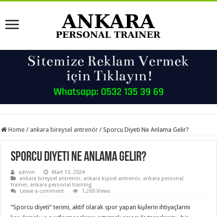
Home
/
ankara bireysel antrenör
/
Sporcu Diyeti Ne Anlama Gelir?
Sporcu Diyeti Ne Anlama Gelir?
admin
Mart 13, 2024
ankara bireysel antrenör
,
ankara kişisel antrenör
,
ankara personal
trainer
,
ankara personal training
Leave a comment
1,260 Views
“Sporcu diyeti” terimi, aktif olarak spor yapan kişilerin ihtiyaçlarını