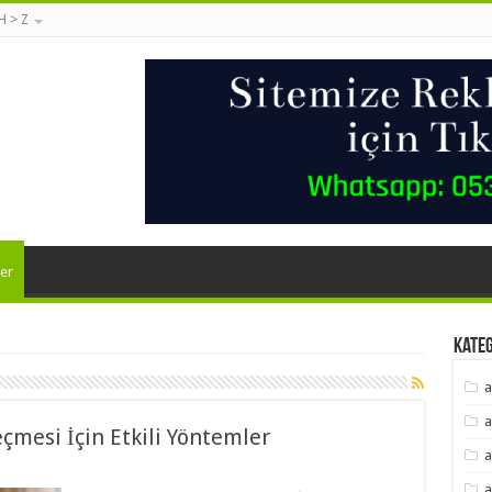
 H > Z
er
Kate
a
a
çmesi İçin Etkili Yöntemler
a
a