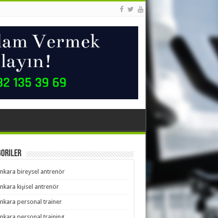
goriler
nkara bireysel antrenör
nkara kişisel antrenör
nkara personal trainer
nkara personal training