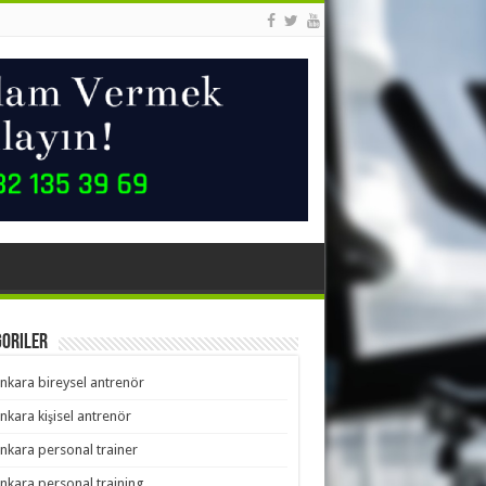
goriler
nkara bireysel antrenör
nkara kişisel antrenör
nkara personal trainer
nkara personal training