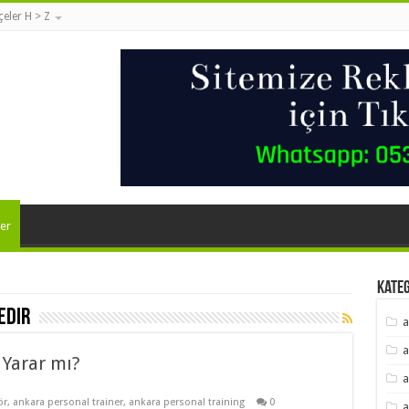
lçeler H > Z
er
Kate
edir
a
a
 Yarar mı?
a
ör
,
ankara personal trainer
,
ankara personal training
0
a