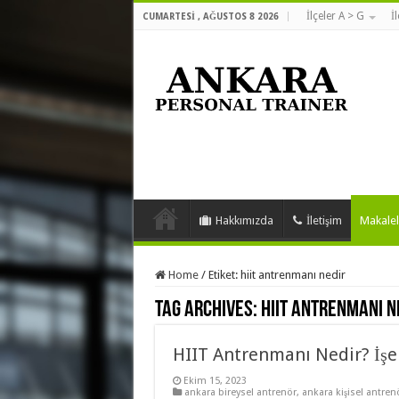
İlçeler A > G
İ
CUMARTESI , AĞUSTOS 8 2026
Hakkımızda
İletişim
Makalel
Home
/
Etiket:
hiit antrenmanı nedir
Tag Archives:
hiit antrenmanı n
HIIT Antrenmanı Nedir? İşe
Ekim 15, 2023
ankara bireysel antrenör
,
ankara kişisel antren