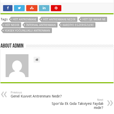
Tags
HIIT ANTRENMANI
HIIT ANTRENMANI NEDIR
HIIT IŞE YARAR MI
HIIT NEDIR
INTERVAL ANTRENMAN
KARDIYO EGZERSIZLERI
YÜKSEK YOĞUNLUKLU ANTRENMAN
About admin
Previous
Genel Kuvvet Antrenmanı Nedir?
Next
Spor’da Ek Gıda Takviyesi Faydalı
mıdır?