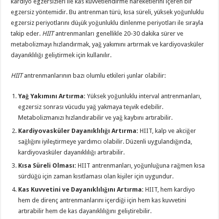
kardiyo egzersizleri ile kas kuvvetlendirme hareketlerini içeren bir
egzersiz yöntemidir. Bu antrenman türü, kısa süreli, yüksek yoğunluklu
egzersiz periyotlarını düşük yoğunluklu dinlenme periyotları ile sırayla
takip eder.
HIIT
antrenmanları genellikle 20-30 dakika sürer ve
metabolizmayı hızlandırmak, yağ yakımını artırmak ve kardiyovasküler
dayanıklılığı geliştirmek için kullanılır.
HIIT
antrenmanlarının bazı olumlu etkileri şunlar olabilir:
Yağ Yakımını Artırma:
Yüksek yoğunluklu interval antrenmanları,
egzersiz sonrası vücudu yağ yakmaya teşvik edebilir.
Metabolizmanızı hızlandırabilir ve yağ kaybını artırabilir.
Kardiyovasküler Dayanıklılığı Artırma:
HIIT, kalp ve akciğer
sağlığını iyileştirmeye yardımcı olabilir. Düzenli uygulandığında,
kardiyovasküler dayanıklılığı artırabilir.
Kısa Süreli Olması:
HIIT antrenmanları, yoğunluğuna rağmen kısa
sürdüğü için zaman kısıtlaması olan kişiler için uygundur.
Kas Kuvvetini ve Dayanıklılığını Artırma:
HIIT, hem kardiyo
hem de direnç antrenmanlarını içerdiği için hem kas kuvvetini
artırabilir hem de kas dayanıklılığını geliştirebilir.