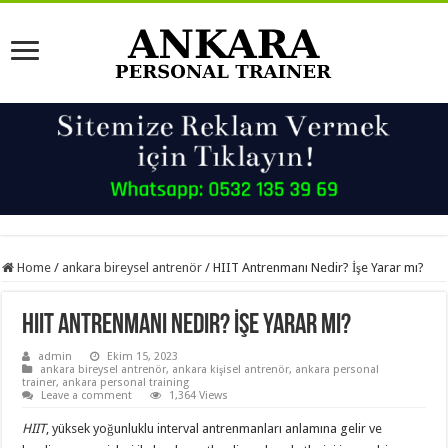
Home
/
ankara bireysel antrenör
/
HIIT Antrenmanı Nedir? İşe Yarar mı?
HIIT Antrenmanı Nedir? İşe Yarar mı?
admin
Ekim 15, 2023
ankara bireysel antrenör
,
ankara kişisel antrenör
,
ankara personal
trainer
,
ankara personal training
Leave a comment
1,364 Views
HIIT
, yüksek yoğunluklu interval antrenmanları anlamına gelir ve