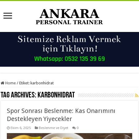
Home
/
Etiket:
karbonhidrat
Tag Archives:
karbonhidrat
Spor Sonrası Beslenme: Kas Onarımını
Destekleyen Yiyecekler
Ekim 6, 2025
Beslenme ve Diyet
0