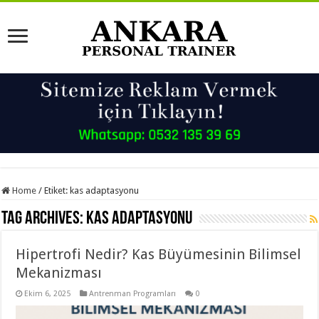
Home
/
Etiket:
kas adaptasyonu
Tag Archives:
kas adaptasyonu
Hipertrofi Nedir? Kas Büyümesinin Bilimsel
Mekanizması
Ekim 6, 2025
Antrenman Programları
0