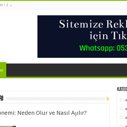
 H > Z
er
Kate
rı
a
a
emi: Neden Olur ve Nasıl Aşılır?
a
a