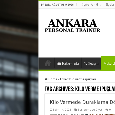
İlçeler A > G
İlçeler
PAZAR , AĞUSTOS 9 2026
Hakkımızda
İletişim
Makalel
Home
/
Etiket:
kilo verme ipuçları
Tag Archives:
kilo verme ipuçla
Kilo Vermede Duraklama Dön
Ekim 14, 2025
Beslenme ve Diyet
0