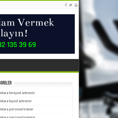
goriler
nkara bireysel antrenör
nkara kişisel antrenör
nkara personal trainer
nkara personal training