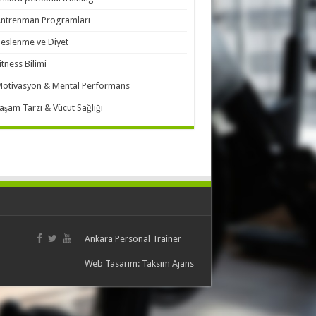
ntrenman Programları
eslenme ve Diyet
itness Bilimi
otivasyon & Mental Performans
aşam Tarzı & Vücut Sağlığı
Ankara Personal Trainer
Web Tasarım:
Taksim Ajans