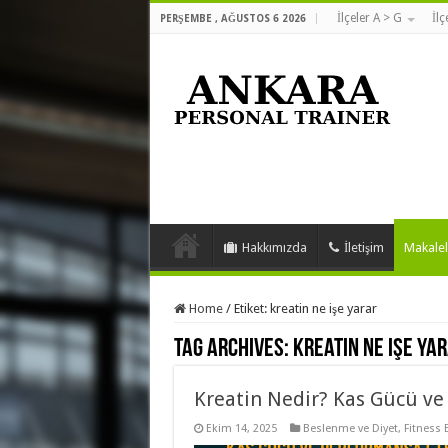
İlçeler A > G
İlç
PERŞEMBE , AĞUSTOS 6 2026
Hakkımızda
İletişim
Makalel
Home
/
Etiket:
kreatin ne işe yarar
Tag Archives:
kreatin ne işe ya
Kreatin Nedir? Kas Gücü ve
Ekim 14, 2025
Beslenme ve Diyet
,
Fitness 