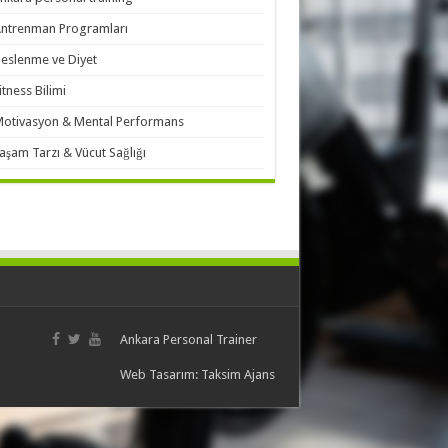
ntrenman Programları
eslenme ve Diyet
itness Bilimi
otivasyon & Mental Performans
aşam Tarzı & Vücut Sağlığı
Ankara Personal Trainer
Web Tasarım:
Taksim Ajans