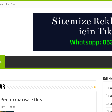
eler H > Z
er
Kate
rar
a
a
 Performansa Etkisi
a
Bilimi
0
a