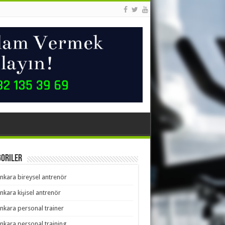
goriler
nkara bireysel antrenör
nkara kişisel antrenör
nkara personal trainer
nkara personal training