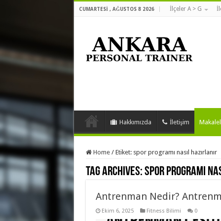
İlçeler A > G
İ
CUMARTESI , AĞUSTOS 8 2026
Hakkımızda
İletişim
Makalel
Home
/
Etiket:
spor programı nasıl hazırlanır
Tag Archives:
spor programı nas
Antrenman Nedir? Antrenman
Ekim 6, 2025
Fitness Bilimi
0