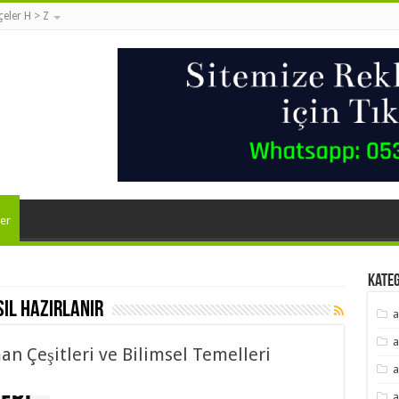
lçeler H > Z
er
Kate
ıl hazırlanır
a
a
 Çeşitleri ve Bilimsel Temelleri
a
a