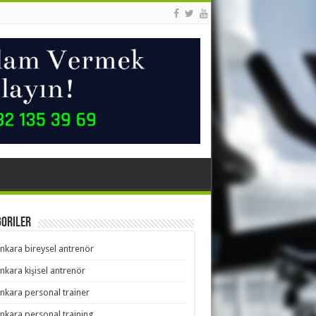
goriler
nkara bireysel antrenör
nkara kişisel antrenör
nkara personal trainer
nkara personal training