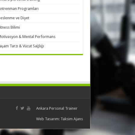
ntrenman Programları
eslenme ve Diyet
itness Bilimi
otivasyon & Mental Performans
aşam Tarzı & Vücut Sağlığı
Ankara Personal Trainer
Web Tasarım:
Taksim Ajans