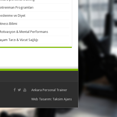
ntrenman Programları
eslenme ve Diyet
itness Bilimi
otivasyon & Mental Performans
aşam Tarzı & Vücut Sağlığı
Ankara Personal Trainer
Web Tasarım:
Taksim Ajans