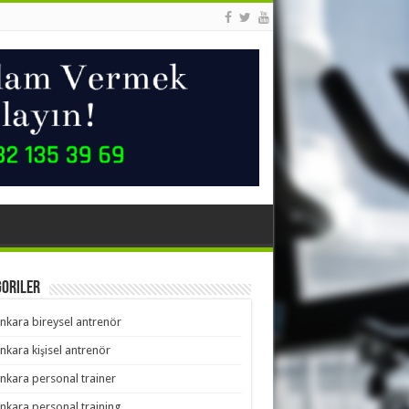
goriler
nkara bireysel antrenör
nkara kişisel antrenör
nkara personal trainer
nkara personal training