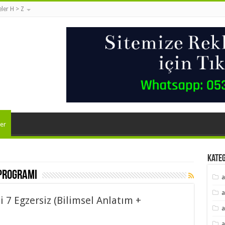
eler H > Z
er
Kate
 programı
a
a
i 7 Egzersiz (Bilimsel Anlatım +
a
a