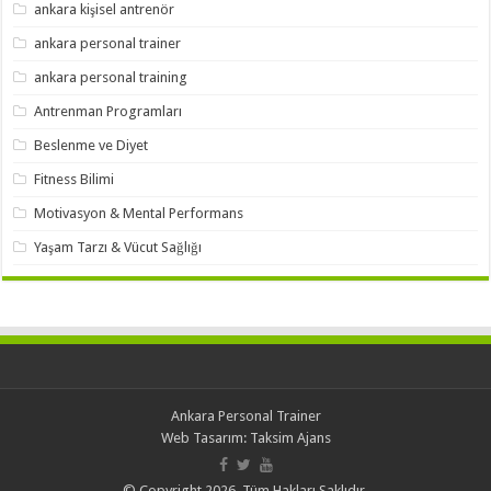
ankara kişisel antrenör
ankara personal trainer
ankara personal training
Antrenman Programları
Beslenme ve Diyet
Fitness Bilimi
Motivasyon & Mental Performans
Yaşam Tarzı & Vücut Sağlığı
Ankara Personal Trainer
Web Tasarım:
Taksim Ajans
© Copyright 2026, Tüm Hakları Saklıdır.