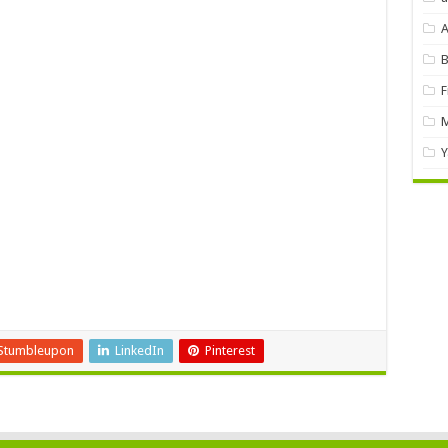
A
B
F
M
Y
Stumbleupon
LinkedIn
Pinterest