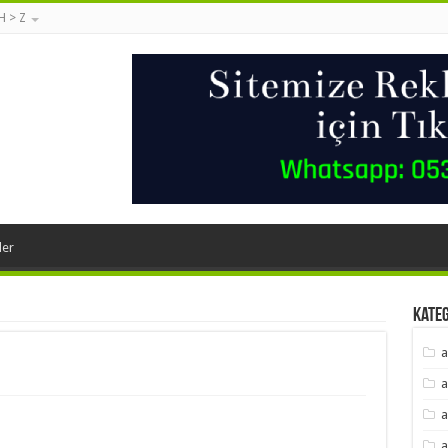
 H > Z
ler
Kate
a
a
a
a