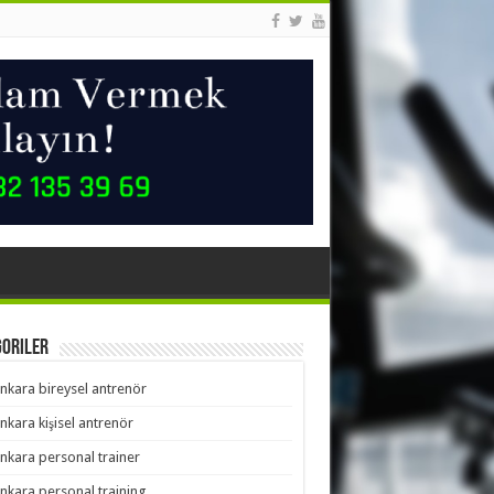
goriler
nkara bireysel antrenör
nkara kişisel antrenör
nkara personal trainer
nkara personal training