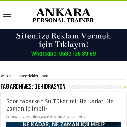
Home
/
Etiket:
dehidrasyon
Tag Archives:
dehidrasyon
Spor Yaparken Su Tüketimi: Ne Kadar, Ne
Zaman İçilmeli?
Ekim 14, 2025
Yaşam Tarzı & Vücut Sağlığı
0