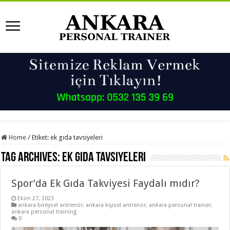
Home
/
Etiket:
ek gıda tavsiyeleri
Tag Archives:
ek gıda tavsiyeleri
Spor’da Ek Gıda Takviyesi Faydalı mıdır?
Ekim 27, 2023
ankara bireysel antrenör
,
ankara kişisel antrenör
,
ankara personal trainer
,
ankara personal training
0