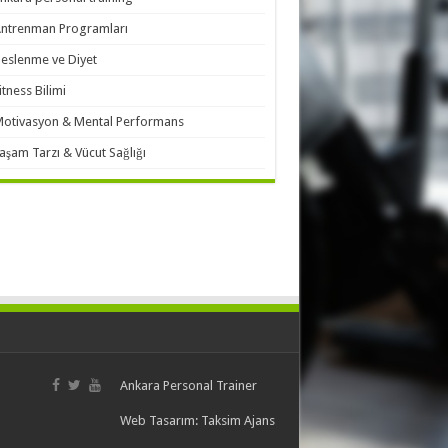
ntrenman Programları
eslenme ve Diyet
itness Bilimi
otivasyon & Mental Performans
aşam Tarzı & Vücut Sağlığı
Ankara Personal Trainer
Web Tasarım:
Taksim Ajans