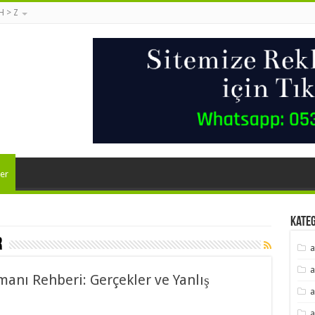
 H > Z
er
Kate
r
a
a
manı Rehberi: Gerçekler ve Yanlış
a
a