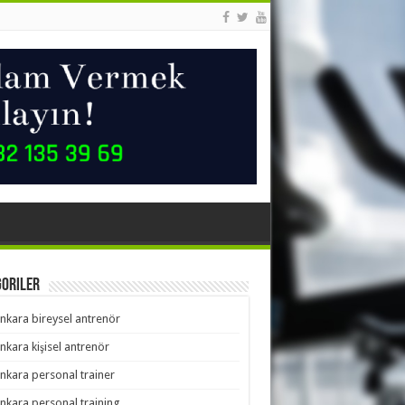
goriler
nkara bireysel antrenör
nkara kişisel antrenör
nkara personal trainer
nkara personal training