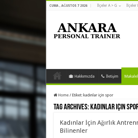
İlçeler A > G
İlçeler
CUMA , AĞUSTOS 7 2026
Hakkımızda
İletişim
Makalel
Home
/
Etiket:
kadınlar için spor
Tag Archives:
kadınlar için spo
Kadınlar İçin Ağırlık Antren
Bilinenler