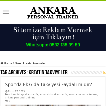
Home
/
Etiket:
kreatin takviyeleri
Tag Archives:
kreatin takviyeleri
Spor’da Ek Gıda Takviyesi Faydalı mıdır?
Ekim 27, 2023
ankara bireysel antrenör
,
ankara kişisel antrenör
,
ankara personal trainer
,
ankara personal training
0