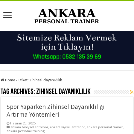
Home
/
Etiket:
Zihinsel dayanıklılık
Tag Archives:
Zihinsel dayanıklılık
Spor Yaparken Zihinsel Dayanıklılığı
Artırma Yöntemleri
Haziran 23, 2025
ankara bireysel antrenör
,
ankara kişisel antrenör
,
ankara personal trainer
,
ankara personal training