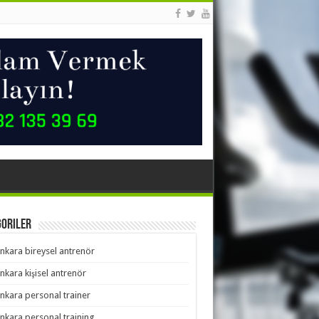
goriler
nkara bireysel antrenör
nkara kişisel antrenör
nkara personal trainer
nkara personal training