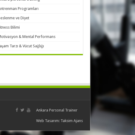
ntrenman Programları
eslenme ve Diyet
itness Bilimi
otivasyon & Mental Performans
aşam Tarzı & Vücut Sağlığı
Ankara Personal Trainer
Web Tasarım:
Taksim Ajans