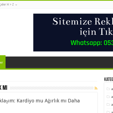
lçeler H > Z
er
Kate
k mı
a
a
aklaşım: Kardiyo mu Ağırlık mı Daha
a
a