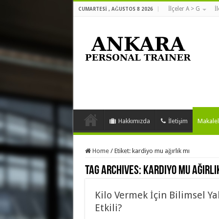
İlçeler A > G
İ
CUMARTESI , AĞUSTOS 8 2026
Hakkımızda
İletişim
Makalel
Home
/
Etiket:
kardiyo mu ağırlık mı
Tag Archives:
kardiyo mu ağırlı
Kilo Vermek İçin Bilimsel Y
Etkili?