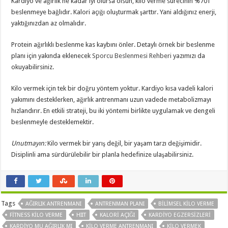
Kardiyo ve ağırlık ne kadar iyi olursa olsun, kilo verme sürecinin %70’i
beslenmeye bağlıdır. Kalori açığı oluşturmak şarttır. Yani aldığınız enerji,
yaktığınızdan az olmalıdır.
Protein ağırlıklı beslenme kas kaybını önler. Detaylı örnek bir beslenme
planı için yakında eklenecek
Sporcu Beslenmesi Rehberi
yazımızı da
okuyabilirsiniz.
Kilo vermek için tek bir doğru yöntem yoktur. Kardiyo kısa vadeli kalori
yakımını desteklerken, ağırlık antrenmanı uzun vadede metabolizmayı
hızlandırır. En etkili strateji, bu iki yöntemi birlikte uygulamak ve dengeli
beslenmeyle desteklemektir.
Unutmayın:
Kilo vermek bir yarış değil, bir yaşam tarzı değişimidir.
Disiplinli ama sürdürülebilir bir planla hedefinize ulaşabilirsiniz.
Tags
AĞIRLIK ANTRENMANI
ANTRENMAN PLANI
BILIMSEL KILO VERME
FITNESS KILO VERME
HIIT
KALORI AÇIĞI
KARDIYO EGZERSIZLERI
KARDIYO MU AĞIRLIK MI
KILO VERME ANTRENMANI
KILO VERMEK