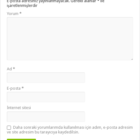
E-posta adresiniz yayınlanmayacak.
Gerekli alanlar
*
ile
işaretlenmişlerdir
Yorum
*
Ad
*
E-posta
*
İnternet sitesi
Daha sonraki yorumlarımda kullanılması için adım, e-posta adresim
ve site adresim bu tarayıcıya kaydedilsin.