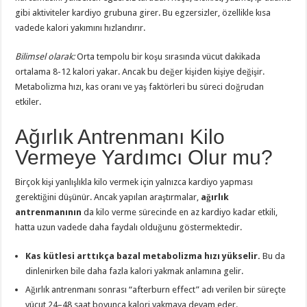
gibi aktiviteler kardiyo grubuna girer. Bu egzersizler, özellikle kısa
vadede kalori yakımını hızlandırır.
Bilimsel olarak:
Orta tempolu bir koşu sırasında vücut dakikada
ortalama 8-12 kalori yakar. Ancak bu değer kişiden kişiye değişir.
Metabolizma hızı, kas oranı ve yaş faktörleri bu süreci doğrudan
etkiler.
Ağırlık Antrenmanı Kilo
Vermeye Yardımcı Olur mu?
Birçok kişi yanlışlıkla kilo vermek için yalnızca kardiyo yapması
gerektiğini düşünür. Ancak yapılan araştırmalar,
ağırlık
antrenmanının
da kilo verme sürecinde en az kardiyo kadar etkili,
hatta uzun vadede daha faydalı olduğunu göstermektedir.
Kas kütlesi arttıkça bazal metabolizma hızı yükselir.
Bu da
dinlenirken bile daha fazla kalori yakmak anlamına gelir.
Ağırlık antrenmanı sonrası “afterburn effect” adı verilen bir süreçte
vücut 24–48 saat boyunca kalori yakmaya devam eder.