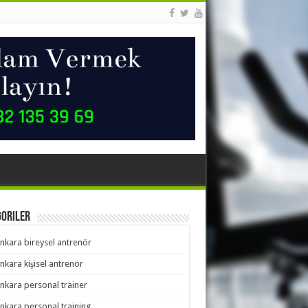
goriler
nkara bireysel antrenör
nkara kişisel antrenör
nkara personal trainer
nkara personal training