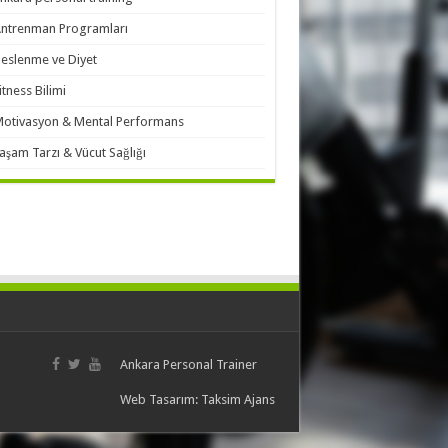
ntrenman Programları
eslenme ve Diyet
itness Bilimi
otivasyon & Mental Performans
aşam Tarzı & Vücut Sağlığı
Ankara Personal Trainer
Web Tasarım:
Taksim Ajans