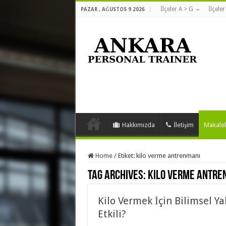
İlçeler A > G
İlçeler
PAZAR , AĞUSTOS 9 2026
Hakkımızda
İletişim
Makalel
Home
/
Etiket:
kilo verme antrenmanı
Tag Archives:
kilo verme antre
Kilo Vermek İçin Bilimsel Y
Etkili?