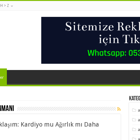
 H > Z
er
Kate
nmanı
a
a
aklaşım: Kardiyo mu Ağırlık mı Daha
a
a